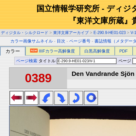
国立情報学研究所 - ディ
『東洋文庫所蔵』
ディジタル・シルクロード
>
東洋文庫アーカイブ
>
E-290.9-HE01-023
>
V-
カラー画像サムネイル
-
目次
-
ページ番号
-
書誌情報（メタデー
カラー
IIIFカラー高解像度
白黒高解像度
PDF
ページ検索
タイトル
ページ
Den Vandrande Sjön :
0389