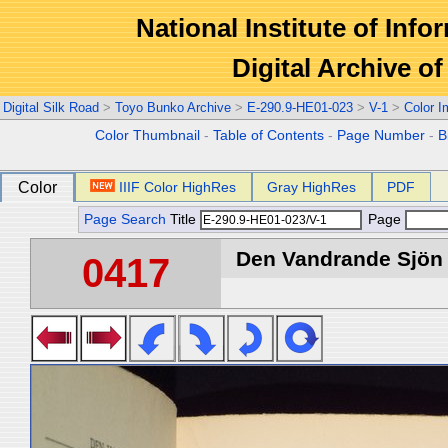
National Institute of Info
Digital Archive 
Digital Silk Road
>
Toyo Bunko Archive
>
E-290.9-HE01-023
>
V-1
>
Color 
Color Thumbnail
-
Table of Contents
-
Page Number
-
B
Color
IIIF Color HighRes
Gray HighRes
PDF
Page Search
Title
Page
Den Vandrande Sjön :
0417