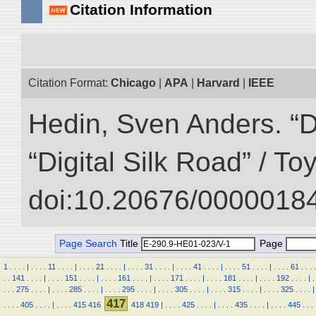
Citation Information
Citation Format:
Chicago
|
APA
|
Harvard
|
IEEE
Hedin, Sven Anders. “D
“Digital Silk Road” / T
doi:10.20676/00000184
Page Search
Title
Page
1
.
.
.
.
|
.
.
.
.
11
.
.
.
.
|
.
.
.
.
21
.
.
.
.
|
.
.
.
.
31
.
.
.
.
|
.
.
.
.
41
.
.
.
.
|
.
.
.
.
51
.
.
.
.
|
.
.
.
.
61
.
.
.
.
.
.
141
.
.
.
.
|
.
.
.
.
151
.
.
.
.
|
.
.
.
.
161
.
.
.
.
|
.
.
.
.
171
.
.
.
.
|
.
.
.
.
181
.
.
.
.
|
.
.
.
.
192
.
.
.
.
|
.
.
.
.
275
.
.
.
.
|
.
.
.
.
285
.
.
.
.
|
.
.
.
.
295
.
.
.
.
|
.
.
.
.
305
.
.
.
.
|
.
.
.
.
315
.
.
.
.
|
.
.
.
.
325
.
.
.
.
|
417
.
.
.
.
405
.
.
.
.
|
.
.
.
.
415
416
418
419
|
.
.
.
.
425
.
.
.
.
|
.
.
.
.
435
.
.
.
.
|
.
.
.
.
445
.
.
.