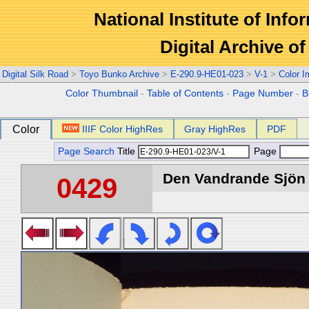
National Institute of Info
Digital Archive 
Digital Silk Road
>
Toyo Bunko Archive
>
E-290.9-HE01-023
>
V-1
>
Color 
Color Thumbnail
-
Table of Contents
-
Page Number
-
B
Color
IIIF Color HighRes
Gray HighRes
PDF
Page Search
Title
Page
Den Vandrande Sjön :
0429