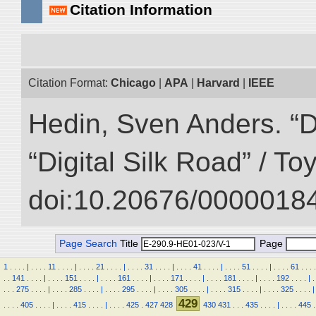
Citation Information
Citation Format:
Chicago
|
APA
|
Harvard
|
IEEE
Hedin, Sven Anders. “D
“Digital Silk Road” / T
doi:10.20676/00000184
Page Search
Title
Page
1
.
.
.
.
|
.
.
.
.
11
.
.
.
.
|
.
.
.
.
21
.
.
.
.
|
.
.
.
.
31
.
.
.
.
|
.
.
.
.
41
.
.
.
.
|
.
.
.
.
51
.
.
.
.
|
.
.
.
.
61
.
.
.
.
.
.
141
.
.
.
.
|
.
.
.
.
151
.
.
.
.
|
.
.
.
.
161
.
.
.
.
|
.
.
.
.
171
.
.
.
.
|
.
.
.
.
181
.
.
.
.
|
.
.
.
.
192
.
.
.
.
|
.
.
.
.
275
.
.
.
.
|
.
.
.
.
285
.
.
.
.
|
.
.
.
.
295
.
.
.
.
|
.
.
.
.
305
.
.
.
.
|
.
.
.
.
315
.
.
.
.
|
.
.
.
.
325
.
.
.
.
|
429
.
.
.
.
405
.
.
.
.
|
.
.
.
.
415
.
.
.
.
|
.
.
.
.
425
.
427
428
430
431
.
.
.
435
.
.
.
.
|
.
.
.
.
445
.