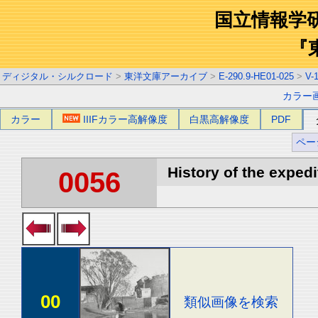
国立情報学
『
ディジタル・シルクロード
>
東洋文庫アーカイブ
>
E-290.9-HE01-025
>
V-
カラー
カラー
IIIFカラー高解像度
白黒高解像度
PDF
ペー
History of the expedi
0056
00
類似画像を検索