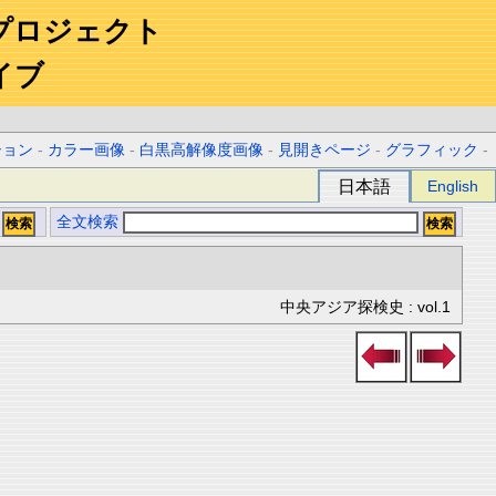
プロジェクト
イブ
ション
-
カラー画像
-
白黒高解像度画像
-
見開きページ
-
グラフィック
-
日本語
English
全文検索
中央アジア探検史 : vol.1