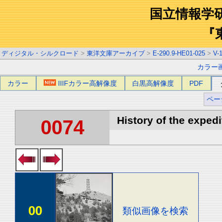
国立情報学
『
ディジタル・シルクロード
>
東洋文庫アーカイブ
>
E-290.9-HE01-025
>
V-
カラー
カラー
IIIFカラー高解像度
白黒高解像度
PDF
ペー
History of the expedi
0074
00
類似画像を検索