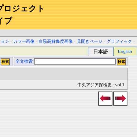
プロジェクト
イブ
ション
-
カラー画像
-
白黒高解像度画像
-
見開きページ
-
グラフィック
-
日本語
English
全文検索
中央アジア探検史 : vol.1