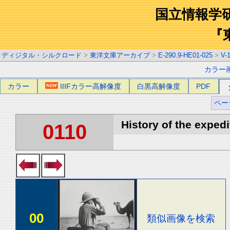
国立情報学
『
ディジタル・シルクロード
>
東洋文庫アーカイブ
>
E-290.9-HE01-025
>
V-
カラー
カラー
IIIFカラー高解像度
白黒高解像度
PDF
ペー
History of the expedi
0110
00
類似画像を検索