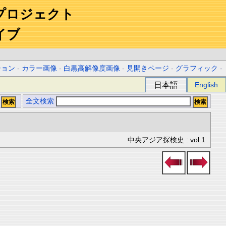
プロジェクト
イブ
ション
-
カラー画像
-
白黒高解像度画像
-
見開きページ
-
グラフィック
-
日本語
English
全文検索
中央アジア探検史 : vol.1