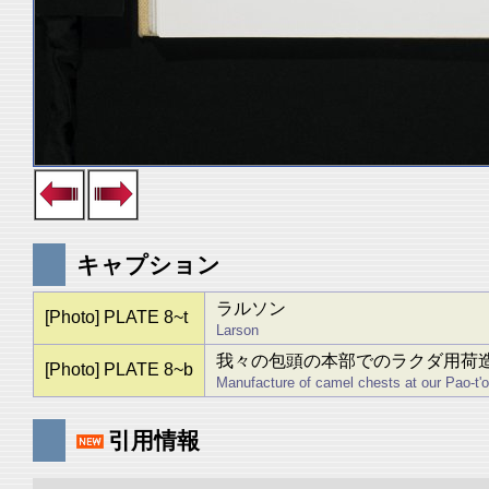
キャプション
ラルソン
[Photo] PLATE 8~t
Larson
我々の包頭の本部でのラクダ用荷
[Photo] PLATE 8~b
Manufacture of camel chests at our Pao-t'
引用情報