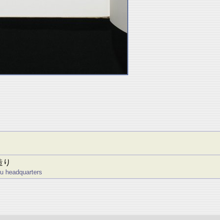
造り
ou headquarters