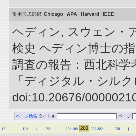
引用形式選択:
Chicago
|
APA
|
Harvard
|
IEEE
ヘディン, スウェン・
検史 ヘディン博士の
調査の報告：西北科学考
「ディジタル・シルク
doi:10.20676/00000210
ページ検索
タイトル
ページ
203
12
.
.
.
.
|
.
.
.
.
110
.
.
.
.
|
.
.
.
.
156
.
.
.
.
|
.
.
.
194
199
204
209
.
|
.
.
.
.
228
.
.
.
.
|
.
.
.