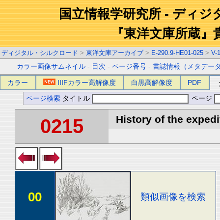
国立情報学研究所 - ディ
『東洋文庫所蔵』
ディジタル・シルクロード
>
東洋文庫アーカイブ
>
E-290.9-HE01-025
>
V-
カラー画像サムネイル
-
目次
-
ページ番号
-
書誌情報（メタデー
カラー
IIIFカラー高解像度
白黒高解像度
PDF
ページ検索
タイトル
ページ
History of the expedi
0215
00
類似画像を検索