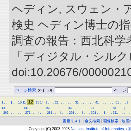
ヘディン, スウェン・
検史 ヘディン博士の
調査の報告：西北科学考
「ディジタル・シルク
doi:10.20676/00000210
ページ検索
タイトル
ページ
12
1
.
.
.
.
|
.
.
.
10
11
13
14
.
|
.
.
.
.
21
.
.
.
.
|
.
.
.
.
31
.
.
.
.
|
.
.
.
.
41
.
.
.
.
|
.
.
.
.
51
.
.
.
.
|
.
131
.
.
.
.
|
.
.
.
.
141
.
.
.
.
|
.
.
.
.
151
.
.
.
.
|
.
.
.
.
161
.
.
.
.
|
.
.
.
.
171
.
.
.
.
|
.
.
.
.
181
.
.
.
.
|
.
.
.
.
261
.
.
.
.
|
.
.
.
.
271
.
.
.
.
|
.
.
.
.
281
.
.
.
.
|
.
.
.
.
291
.
.
.
.
|
.
.
.
.
301
.
.
.
.
|
.
.
.
.
311
.
.
.
.
|
.
.
書籍リスト
|
全文検索
|
画像検索
|
地図
Copyright (C) 2003-2026
National Institute of Inform