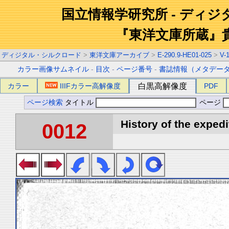
国立情報学研究所 - ディ
『東洋文庫所蔵』
ディジタル・シルクロード
>
東洋文庫アーカイブ
>
E-290.9-HE01-025
>
V-
カラー画像サムネイル
-
目次
-
ページ番号
-
書誌情報（メタデー
カラー
IIIFカラー高解像度
白黒高解像度
PDF
ページ検索
タイトル
ページ
History of the expedi
0012