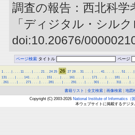
調査の報告：西北科学考
「ディジタル・シルク
doi:10.20676/00000210
ページ検索
タイトル
ページ
26
1
.
.
.
.
|
.
.
.
.
11
.
.
.
.
|
.
.
.
.
21
.
.
24
25
27
28
.
.
31
.
.
.
.
|
.
.
.
.
41
.
.
.
.
|
.
.
.
.
51
.
.
.
.
|
131
.
.
.
.
|
.
.
.
.
141
.
.
.
.
|
.
.
.
.
151
.
.
.
.
|
.
.
.
.
161
.
.
.
.
|
.
.
.
.
171
.
.
.
.
|
.
.
.
.
181
.
.
.
.
|
.
.
.
.
261
.
.
.
.
|
.
.
.
.
271
.
.
.
.
|
.
.
.
.
281
.
.
.
.
|
.
.
.
.
291
.
.
.
.
|
.
.
.
.
301
.
.
.
.
|
.
.
.
.
311
.
.
.
.
|
.
.
書籍リスト
|
全文検索
|
画像検索
|
地図
Copyright (C) 2003-2026
National Institute of Inform
本ウェブサイトに掲載するデジタ