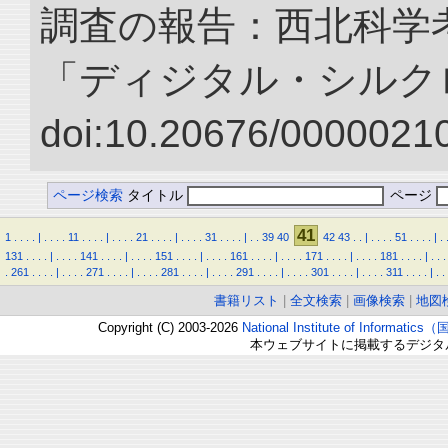
調査の報告：西北科学考
「ディジタル・シルク
doi:10.20676/00000210
ページ検索
タイトル
ページ
41
1
.
.
.
.
|
.
.
.
.
11
.
.
.
.
|
.
.
.
.
21
.
.
.
.
|
.
.
.
.
31
.
.
.
.
|
.
.
39
40
42
43
.
.
|
.
.
.
.
51
.
.
.
.
|
.
131
.
.
.
.
|
.
.
.
.
141
.
.
.
.
|
.
.
.
.
151
.
.
.
.
|
.
.
.
.
161
.
.
.
.
|
.
.
.
.
171
.
.
.
.
|
.
.
.
.
181
.
.
.
.
|
.
.
.
.
261
.
.
.
.
|
.
.
.
.
271
.
.
.
.
|
.
.
.
.
281
.
.
.
.
|
.
.
.
.
291
.
.
.
.
|
.
.
.
.
301
.
.
.
.
|
.
.
.
.
311
.
.
.
.
|
.
.
書籍リスト
|
全文検索
|
画像検索
|
地図
Copyright (C) 2003-2026
National Institute of Inform
本ウェブサイトに掲載するデジタ