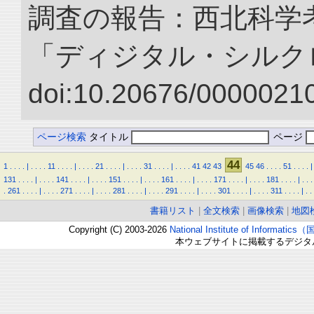
調査の報告：西北科学考
「ディジタル・シルク
doi:10.20676/00000210
ページ検索
タイトル
ページ
44
1
.
.
.
.
|
.
.
.
.
11
.
.
.
.
|
.
.
.
.
21
.
.
.
.
|
.
.
.
.
31
.
.
.
.
|
.
.
.
.
41
42
43
45
46
.
.
.
.
51
.
.
.
.
|
131
.
.
.
.
|
.
.
.
.
141
.
.
.
.
|
.
.
.
.
151
.
.
.
.
|
.
.
.
.
161
.
.
.
.
|
.
.
.
.
171
.
.
.
.
|
.
.
.
.
181
.
.
.
.
|
.
.
.
.
261
.
.
.
.
|
.
.
.
.
271
.
.
.
.
|
.
.
.
.
281
.
.
.
.
|
.
.
.
.
291
.
.
.
.
|
.
.
.
.
301
.
.
.
.
|
.
.
.
.
311
.
.
.
.
|
.
.
書籍リスト
|
全文検索
|
画像検索
|
地図
Copyright (C) 2003-2026
National Institute of Inform
本ウェブサイトに掲載するデジタ