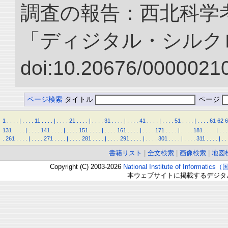
調査の報告：西北科学考
「ディジタル・シルク
doi:10.20676/00000210
ページ検索
タイトル
ページ
1
.
.
.
.
|
.
.
.
.
11
.
.
.
.
|
.
.
.
.
21
.
.
.
.
|
.
.
.
.
31
.
.
.
.
|
.
.
.
.
41
.
.
.
.
|
.
.
.
.
51
.
.
.
.
|
.
.
.
.
61
62
6
131
.
.
.
.
|
.
.
.
.
141
.
.
.
.
|
.
.
.
.
151
.
.
.
.
|
.
.
.
.
161
.
.
.
.
|
.
.
.
.
171
.
.
.
.
|
.
.
.
.
181
.
.
.
.
|
.
.
.
.
261
.
.
.
.
|
.
.
.
.
271
.
.
.
.
|
.
.
.
.
281
.
.
.
.
|
.
.
.
.
291
.
.
.
.
|
.
.
.
.
301
.
.
.
.
|
.
.
.
.
311
.
.
.
.
|
.
.
書籍リスト
|
全文検索
|
画像検索
|
地図
Copyright (C) 2003-2026
National Institute of Inform
本ウェブサイトに掲載するデジタ