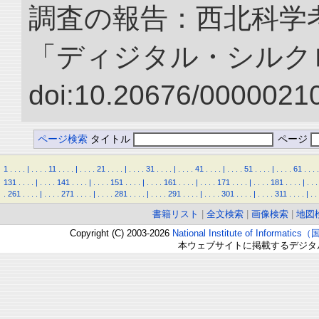
調査の報告：西北科学考
「ディジタル・シルク
doi:10.20676/00000210
ページ検索
タイトル
ページ
1
.
.
.
.
|
.
.
.
.
11
.
.
.
.
|
.
.
.
.
21
.
.
.
.
|
.
.
.
.
31
.
.
.
.
|
.
.
.
.
41
.
.
.
.
|
.
.
.
.
51
.
.
.
.
|
.
.
.
.
61
.
.
.
.
131
.
.
.
.
|
.
.
.
.
141
.
.
.
.
|
.
.
.
.
151
.
.
.
.
|
.
.
.
.
161
.
.
.
.
|
.
.
.
.
171
.
.
.
.
|
.
.
.
.
181
.
.
.
.
|
.
.
.
.
261
.
.
.
.
|
.
.
.
.
271
.
.
.
.
|
.
.
.
.
281
.
.
.
.
|
.
.
.
.
291
.
.
.
.
|
.
.
.
.
301
.
.
.
.
|
.
.
.
.
311
.
.
.
.
|
.
.
書籍リスト
|
全文検索
|
画像検索
|
地図
Copyright (C) 2003-2026
National Institute of Inform
本ウェブサイトに掲載するデジタ