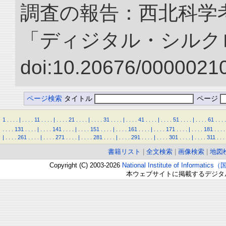
調査の報告：西北科学考
「ディジタル・シルク
doi:10.20676/00000210
ページ検索
タイトル
ページ
1
.
.
.
.
|
.
.
.
.
11
.
.
.
.
|
.
.
.
.
21
.
.
.
.
|
.
.
.
.
31
.
.
.
.
|
.
.
.
.
41
.
.
.
.
|
.
.
.
.
51
.
.
.
.
|
.
.
.
.
61
.
.
.
.
.
.
.
.
131
.
.
.
.
|
.
.
.
.
141
.
.
.
.
|
.
.
.
.
151
.
.
.
.
|
.
.
.
.
161
.
.
.
.
|
.
.
.
.
171
.
.
.
.
|
.
.
.
.
181
.
.
.
.
|
.
.
.
.
261
.
.
.
.
|
.
.
.
.
271
.
.
.
.
|
.
.
.
.
281
.
.
.
.
|
.
.
.
.
291
.
.
.
.
|
.
.
.
.
301
.
.
.
.
|
.
.
.
.
311
.
.
.
書籍リスト
|
全文検索
|
画像検索
|
地図
Copyright (C) 2003-2026
National Institute of Inform
本ウェブサイトに掲載するデジタ