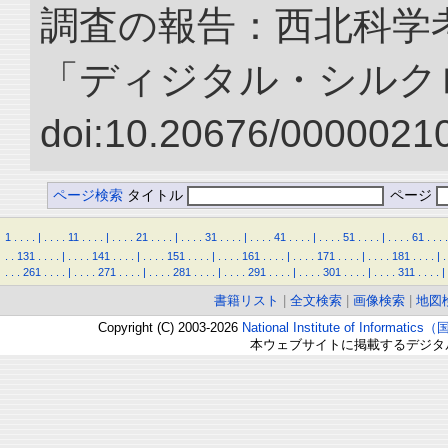
調査の報告：西北科学考
「ディジタル・シルク
doi:10.20676/00000210
ページ検索
タイトル
ページ
1
.
.
.
.
|
.
.
.
.
11
.
.
.
.
|
.
.
.
.
21
.
.
.
.
|
.
.
.
.
31
.
.
.
.
|
.
.
.
.
41
.
.
.
.
|
.
.
.
.
51
.
.
.
.
|
.
.
.
.
61
.
.
.
.
.
.
131
.
.
.
.
|
.
.
.
.
141
.
.
.
.
|
.
.
.
.
151
.
.
.
.
|
.
.
.
.
161
.
.
.
.
|
.
.
.
.
171
.
.
.
.
|
.
.
.
.
181
.
.
.
.
|
.
.
.
.
261
.
.
.
.
|
.
.
.
.
271
.
.
.
.
|
.
.
.
.
281
.
.
.
.
|
.
.
.
.
291
.
.
.
.
|
.
.
.
.
301
.
.
.
.
|
.
.
.
.
311
.
.
.
.
|
書籍リスト
|
全文検索
|
画像検索
|
地図
Copyright (C) 2003-2026
National Institute of Inform
本ウェブサイトに掲載するデジタ