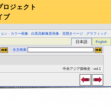
プロジェクト
イブ
ション
-
カラー画像
-
白黒高解像度画像
-
見開きページ
-
グラフィック
-
日本語
English
全文検索
中央アジア探検史 : vol.1