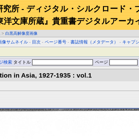
研究所 - ディジタル・シルクロード・
東洋文庫所蔵』貴重書デジタルアーカ
1
>
白黒高解像度画像
画像サムネイル
-
目次
-
ページ番号
-
書誌情報（メタデータ）
-
キャプ
ジ検索
タイトル
ページ
tion in Asia, 1927-1935 : vol.1