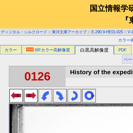
国立情報学
『
ディジタル・シルクロード
>
東洋文庫アーカイブ
>
E-290.9-HE01-025
>
V-
カラー
カラー
IIIFカラー高解像度
白黒高解像度
PDF
ペー
History of the expedi
0126