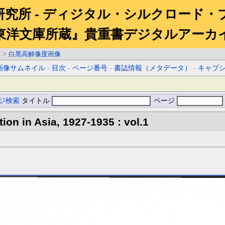
研究所 - ディジタル・シルクロード・
東洋文庫所蔵』貴重書デジタルアーカ
1
>
白黒高解像度画像
画像サムネイル
-
目次
-
ページ番号
-
書誌情報（メタデータ）
-
キャプ
ジ検索
タイトル
ページ
tion in Asia, 1927-1935 : vol.1