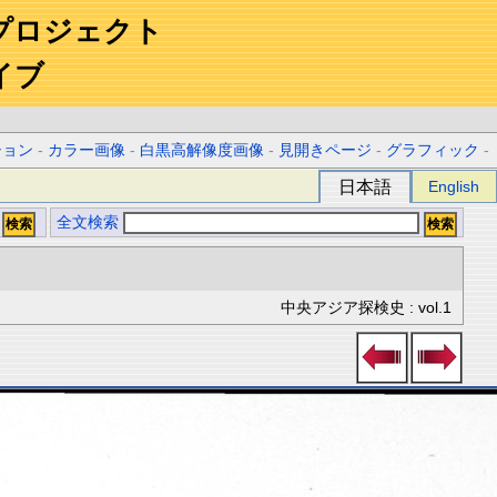
プロジェクト
イブ
ション
-
カラー画像
-
白黒高解像度画像
-
見開きページ
-
グラフィック
-
日本語
English
全文検索
中央アジア探検史 : vol.1