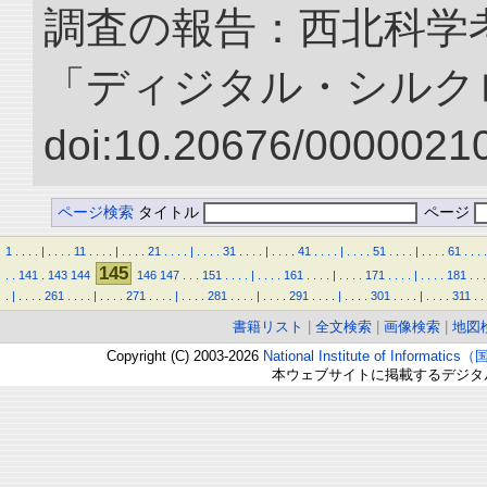
調査の報告：西北科学考
「ディジタル・シルク
doi:10.20676/00000210
ページ検索
タイトル
ページ
1
.
.
.
.
|
.
.
.
.
11
.
.
.
.
|
.
.
.
.
21
.
.
.
.
|
.
.
.
.
31
.
.
.
.
|
.
.
.
.
41
.
.
.
.
|
.
.
.
.
51
.
.
.
.
|
.
.
.
.
61
.
.
.
.
145
.
.
141
.
143
144
146
147
.
.
.
151
.
.
.
.
|
.
.
.
.
161
.
.
.
.
|
.
.
.
.
171
.
.
.
.
|
.
.
.
.
181
.
.
.
.
|
.
.
.
.
261
.
.
.
.
|
.
.
.
.
271
.
.
.
.
|
.
.
.
.
281
.
.
.
.
|
.
.
.
.
291
.
.
.
.
|
.
.
.
.
301
.
.
.
.
|
.
.
.
.
311
.
.
書籍リスト
|
全文検索
|
画像検索
|
地図
Copyright (C) 2003-2026
National Institute of Inform
本ウェブサイトに掲載するデジタ