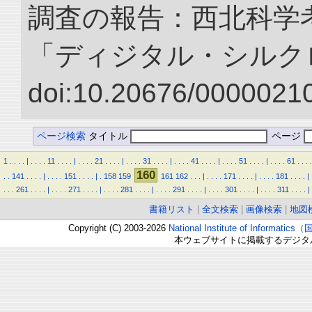
調査の報告：西北科学考
「ディジタル・シルク
doi:10.20676/00000210
ページ検索
タイトル
ページ
1
.
.
.
.
|
.
.
.
.
11
.
.
.
.
|
.
.
.
.
21
.
.
.
.
|
.
.
.
.
31
.
.
.
.
|
.
.
.
.
41
.
.
.
.
|
.
.
.
.
51
.
.
.
.
|
.
.
.
.
61
.
.
.
.
160
.
.
141
.
.
.
.
|
.
.
.
.
151
.
.
.
.
|
.
158
159
161
162
.
.
.
|
.
.
.
.
171
.
.
.
.
|
.
.
.
.
181
.
.
.
.
|
.
.
.
261
.
.
.
.
|
.
.
.
.
271
.
.
.
.
|
.
.
.
.
281
.
.
.
.
|
.
.
.
.
291
.
.
.
.
|
.
.
.
.
301
.
.
.
.
|
.
.
.
.
311
.
.
.
.
|
書籍リスト
|
全文検索
|
画像検索
|
地図
Copyright (C) 2003-2026
National Institute of Inform
本ウェブサイトに掲載するデジタ