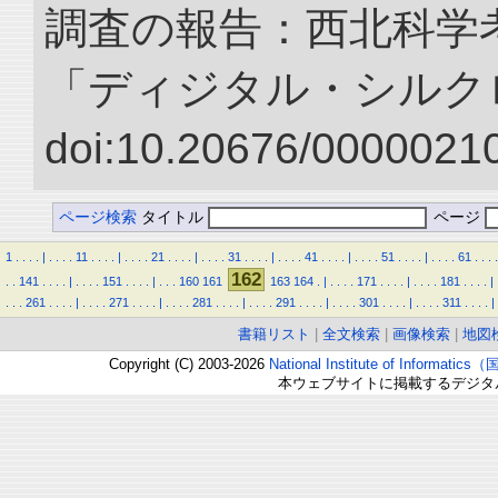
調査の報告：西北科学考
「ディジタル・シルク
doi:10.20676/00000210
ページ検索
タイトル
ページ
1
.
.
.
.
|
.
.
.
.
11
.
.
.
.
|
.
.
.
.
21
.
.
.
.
|
.
.
.
.
31
.
.
.
.
|
.
.
.
.
41
.
.
.
.
|
.
.
.
.
51
.
.
.
.
|
.
.
.
.
61
.
.
.
.
162
.
.
141
.
.
.
.
|
.
.
.
.
151
.
.
.
.
|
.
.
.
160
161
163
164
.
|
.
.
.
.
171
.
.
.
.
|
.
.
.
.
181
.
.
.
.
|
.
.
.
261
.
.
.
.
|
.
.
.
.
271
.
.
.
.
|
.
.
.
.
281
.
.
.
.
|
.
.
.
.
291
.
.
.
.
|
.
.
.
.
301
.
.
.
.
|
.
.
.
.
311
.
.
.
.
|
書籍リスト
|
全文検索
|
画像検索
|
地図
Copyright (C) 2003-2026
National Institute of Inform
本ウェブサイトに掲載するデジタ