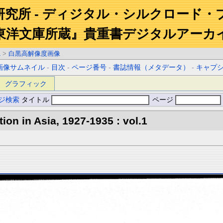
研究所 - ディジタル・シルクロード・
東洋文庫所蔵』貴重書デジタルアーカ
1
>
白黒高解像度画像
画像サムネイル
-
目次
-
ページ番号
-
書誌情報（メタデータ）
-
キャプ
グラフィック
ジ検索
タイトル
ページ
tion in Asia, 1927-1935 : vol.1