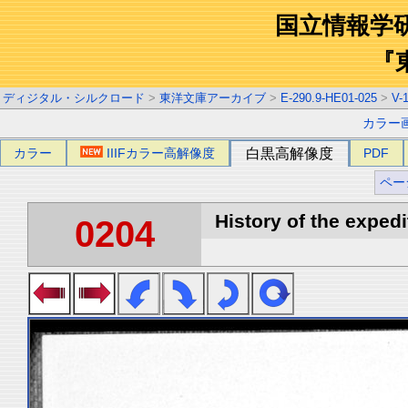
国立情報学
『
ディジタル・シルクロード
>
東洋文庫アーカイブ
>
E-290.9-HE01-025
>
V-
カラー
カラー
IIIFカラー高解像度
白黒高解像度
PDF
ペー
History of the expedi
0204