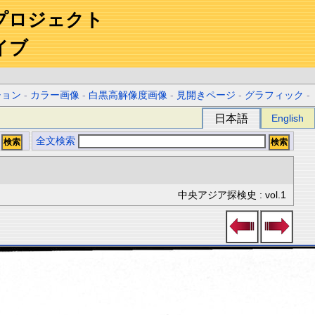
プロジェクト
イブ
ション
-
カラー画像
-
白黒高解像度画像
-
見開きページ
-
グラフィック
-
日本語
English
全文検索
中央アジア探検史 : vol.1