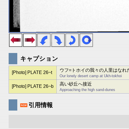
キャプション
ウフ=トホイの我々の人里はなれ
[Photo] PLATE 26~t
Our lonely desert camp at Ukh-tokhoi
高い砂丘へ接近
[Photo] PLATE 26~b
Approaching the high sand-dunes
引用情報