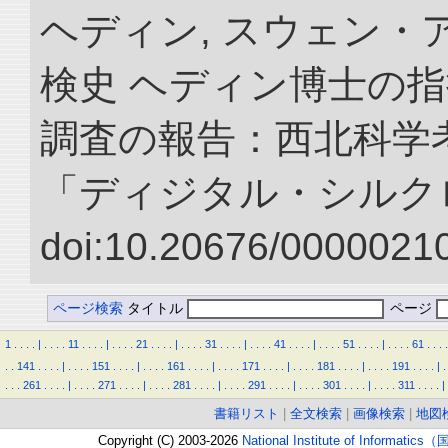
ヘディン, スウェン・
検史 ヘディン博士の
調査の報告：西北科学考
「ディジタル・シルク
doi:10.20676/00000210
ページ検索
タイトル
ページ
1
.
.
.
.
|
.
.
.
.
11
.
.
.
.
|
.
.
.
.
21
.
.
.
.
|
.
.
.
.
31
.
.
.
.
|
.
.
.
.
41
.
.
.
.
|
.
.
.
.
51
.
.
.
.
|
.
.
.
.
61
.
.
.
.
.
.
141
.
.
.
.
|
.
.
.
.
151
.
.
.
.
|
.
.
.
.
161
.
.
.
.
|
.
.
.
.
171
.
.
.
.
|
.
.
.
.
181
.
.
.
.
|
.
.
.
.
191
.
.
.
.
|
.
.
.
.
261
.
.
.
.
|
.
.
.
.
271
.
.
.
.
|
.
.
.
.
281
.
.
.
.
|
.
.
.
.
291
.
.
.
.
|
.
.
.
.
301
.
.
.
.
|
.
.
.
.
311
.
.
.
.
|
書籍リスト
|
全文検索
|
画像検索
|
地図
Copyright (C) 2003-2026
National Institute of Inform