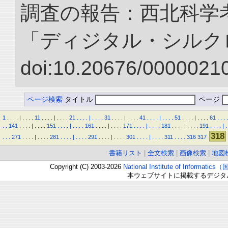
調査の報告：西北科学考
「ディジタル・シルク
doi:10.20676/00000210
ページ検索
タイトル
ページ
1
.
.
.
.
|
.
.
.
.
11
.
.
.
.
|
.
.
.
.
21
.
.
.
.
|
.
.
.
.
31
.
.
.
.
|
.
.
.
.
41
.
.
.
.
|
.
.
.
.
51
.
.
.
.
|
.
.
.
.
61
.
.
.
.
.
.
141
.
.
.
.
|
.
.
.
.
151
.
.
.
.
|
.
.
.
.
161
.
.
.
.
|
.
.
.
.
171
.
.
.
.
|
.
.
.
.
181
.
.
.
.
|
.
.
.
.
191
.
.
.
.
|
.
318
.
.
.
271
.
.
.
.
|
.
.
.
.
281
.
.
.
.
|
.
.
.
.
291
.
.
.
.
|
.
.
.
.
301
.
.
.
.
|
.
.
.
.
311
.
.
.
.
316
317
書籍リスト
|
全文検索
|
画像検索
|
地図
Copyright (C) 2003-2026
National Institute of Inform
本ウェブサイトに掲載するデジタ