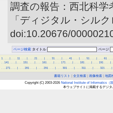
調査の報告：西北科学考
「ディジタル・シルク
doi:10.20676/00000210
ページ検索
タイトル
ページ
1
.
.
.
.
|
.
.
.
.
11
.
.
.
.
|
.
.
.
.
21
.
.
.
.
|
.
.
.
.
31
.
.
.
.
|
.
.
.
.
41
.
.
.
.
|
.
.
.
.
51
.
.
.
.
|
.
.
.
.
61
.
.
.
.
.
.
141
.
.
.
.
|
.
.
.
.
151
.
.
.
.
|
.
.
.
.
161
.
.
.
.
|
.
.
.
.
171
.
.
.
.
|
.
.
.
.
181
.
.
.
.
|
.
.
.
.
191
.
.
.
.
|
.
.
.
.
271
.
.
.
.
|
.
.
.
.
281
.
.
.
.
|
.
.
.
.
291
.
.
.
.
|
.
.
.
.
301
.
.
.
.
|
.
.
.
.
311
.
.
.
.
|
.
.
.
.
321
.
.
.
.
|
書籍リスト
|
全文検索
|
画像検索
|
地図
Copyright (C) 2003-2026
National Institute of Inform
本ウェブサイトに掲載するデジタ