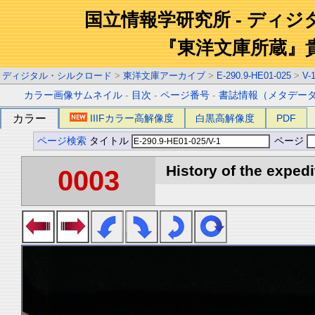
国立情報学研究所 - ディ
『東洋文庫所蔵』
ディジタル・シルクロード
>
東洋文庫アーカイブ
>
E-290.9-HE01-025
>
V-
カラー画像サムネイル
-
目次
-
ページ番号
-
書誌情報（メタデー
カラー
IIIFカラー高解像度
白黒高解像度
PDF
ページ検索
タイトル
ページ
History of the expedi
0003