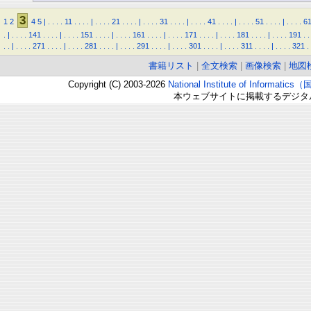
3
1
2
4
5
|
.
.
.
.
11
.
.
.
.
|
.
.
.
.
21
.
.
.
.
|
.
.
.
.
31
.
.
.
.
|
.
.
.
.
41
.
.
.
.
|
.
.
.
.
51
.
.
.
.
|
.
.
.
.
6
.
|
.
.
.
.
141
.
.
.
.
|
.
.
.
.
151
.
.
.
.
|
.
.
.
.
161
.
.
.
.
|
.
.
.
.
171
.
.
.
.
|
.
.
.
.
181
.
.
.
.
|
.
.
.
.
191
.
.
.
.
|
.
.
.
.
271
.
.
.
.
|
.
.
.
.
281
.
.
.
.
|
.
.
.
.
291
.
.
.
.
|
.
.
.
.
301
.
.
.
.
|
.
.
.
.
311
.
.
.
.
|
.
.
.
.
321
.
書籍リスト
|
全文検索
|
画像検索
|
地図
Copyright (C) 2003-2026
National Institute of Inform
本ウェブサイトに掲載するデジタ