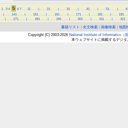
5
1
.
3
4
6
7
.
.
.
11
.
.
.
.
|
.
.
.
.
21
.
.
.
.
|
.
.
.
.
31
.
.
.
.
|
.
.
.
.
41
.
.
.
.
|
.
.
.
.
51
.
.
.
.
|
.
.
.
.
6
.
|
.
.
.
.
141
.
.
.
.
|
.
.
.
.
151
.
.
.
.
|
.
.
.
.
161
.
.
.
.
|
.
.
.
.
171
.
.
.
.
|
.
.
.
.
181
.
.
.
.
|
.
.
.
.
191
.
.
.
.
|
.
.
.
.
271
.
.
.
.
|
.
.
.
.
281
.
.
.
.
|
.
.
.
.
291
.
.
.
.
|
.
.
.
.
301
.
.
.
.
|
.
.
.
.
311
.
.
.
.
|
.
.
.
.
321
.
書籍リスト
|
全文検索
|
画像検索
|
地図
Copyright (C) 2003-2026
National Institute of Inform
本ウェブサイトに掲載するデジタ