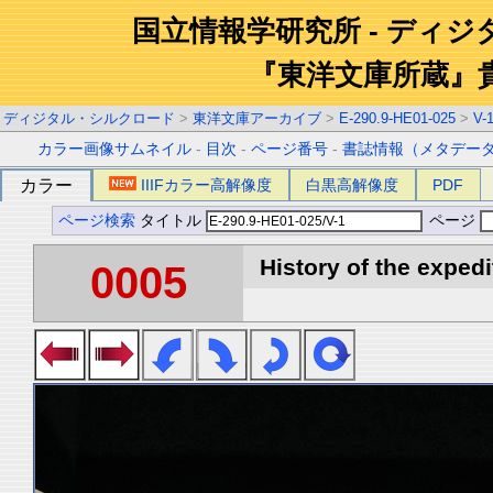
国立情報学研究所 - ディ
『東洋文庫所蔵』
ディジタル・シルクロード
>
東洋文庫アーカイブ
>
E-290.9-HE01-025
>
V-
カラー画像サムネイル
-
目次
-
ページ番号
-
書誌情報（メタデー
カラー
IIIFカラー高解像度
白黒高解像度
PDF
ページ検索
タイトル
ページ
History of the expedi
0005