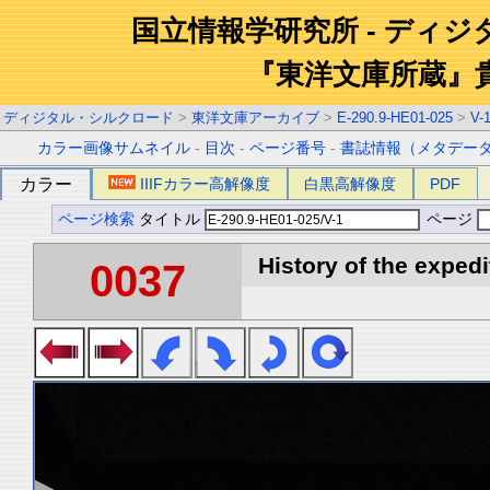
国立情報学研究所 - ディ
『東洋文庫所蔵』
ディジタル・シルクロード
>
東洋文庫アーカイブ
>
E-290.9-HE01-025
>
V-
カラー画像サムネイル
-
目次
-
ページ番号
-
書誌情報（メタデー
カラー
IIIFカラー高解像度
白黒高解像度
PDF
ページ検索
タイトル
ページ
History of the expedi
0037