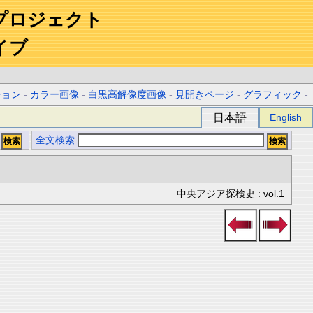
プロジェクト
イブ
ション
-
カラー画像
-
白黒高解像度画像
-
見開きページ
-
グラフィック
-
日本語
English
全文検索
中央アジア探検史 : vol.1