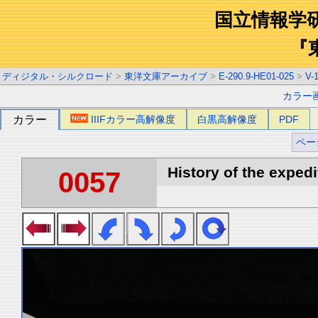
国立情報学
『
ディジタル・シルクロード
>
東洋文庫アーカイブ
>
E-290.9-HE01-025
>
V-
カラー
カラー
IIIFカラー高解像度
白黒高解像度
PDF
ペー
History of the expedi
0057