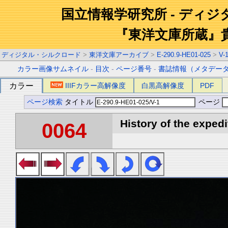
国立情報学研究所 - ディ
『東洋文庫所蔵』
ディジタル・シルクロード
>
東洋文庫アーカイブ
>
E-290.9-HE01-025
>
V-
カラー画像サムネイル
-
目次
-
ページ番号
-
書誌情報（メタデー
カラー
IIIFカラー高解像度
白黒高解像度
PDF
ページ検索
タイトル
ページ
History of the expedi
0064