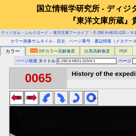
国立情報学研究所 - ディ
『東洋文庫所蔵』
ディジタル・シルクロード
>
東洋文庫アーカイブ
>
E-290.9-HE01-025
>
V-
カラー画像サムネイル
-
目次
-
ページ番号
-
書誌情報（メタデー
カラー
IIIFカラー高解像度
白黒高解像度
PDF
ページ検索
タイトル
ページ
History of the expedi
0065