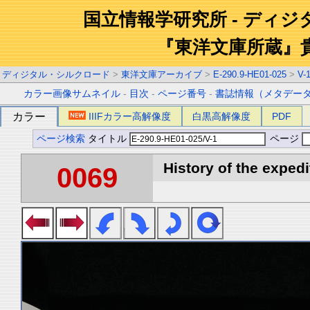
国立情報学研究所 - ディ
『東洋文庫所蔵』
ディジタル・シルクロード
>
東洋文庫アーカイブ
>
E-290.9-HE01-025
>
V-
カラー画像サムネイル
-
目次
-
ページ番号
-
書誌情報（メタデー
カラー
IIIFカラー高解像度
白黒高解像度
PDF
ページ検索
タイトル
ページ
History of the expedi
0069