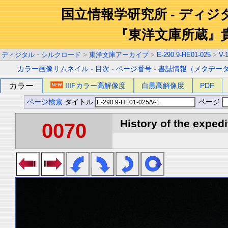
国立情報学研究所 - ディ
『東洋文庫所蔵』
ディジタル・シルクロード
>
東洋文庫アーカイブ
>
E-290.9-HE01-025
>
V-
カラー画像サムネイル
-
目次
-
ページ番号
-
書誌情報（メタデー
カラー
IIIFカラー高解像度
白黒高解像度
PDF
ページ検索
タイトル
ページ
History of the expedi
0070