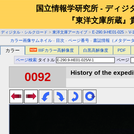
国立情報学研究所 - ディ
『東洋文庫所蔵』
ディジタル・シルクロード
>
東洋文庫アーカイブ
>
E-290.9-HE01-025
>
V-
カラー画像サムネイル
-
目次
-
ページ番号
-
書誌情報（メタデー
カラー
IIIFカラー高解像度
白黒高解像度
PDF
ページ検索
タイトル
ページ
History of the expedi
0092