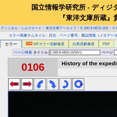
国立情報学研究所 - ディ
『東洋文庫所蔵』
ディジタル・シルクロード
>
東洋文庫アーカイブ
>
E-290.9-HE01-025
>
V-
カラー画像サムネイル
-
目次
-
ページ番号
-
書誌情報（メタデー
カラー
IIIFカラー高解像度
白黒高解像度
PDF
ページ検索
タイトル
ページ
History of the expedi
0106