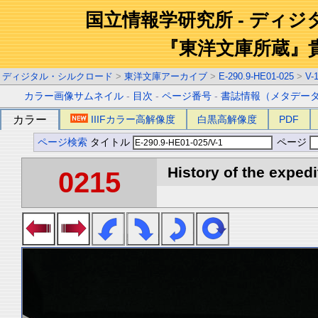
国立情報学研究所 - ディ
『東洋文庫所蔵』
ディジタル・シルクロード
>
東洋文庫アーカイブ
>
E-290.9-HE01-025
>
V-
カラー画像サムネイル
-
目次
-
ページ番号
-
書誌情報（メタデー
カラー
IIIFカラー高解像度
白黒高解像度
PDF
ページ検索
タイトル
ページ
History of the expedi
0215