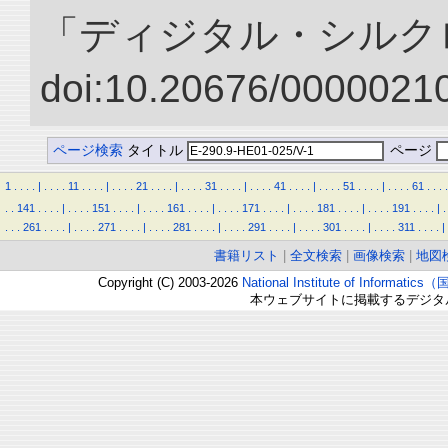
「ディジタル・シルク
doi:10.20676/00000210
ページ検索
タイトル
ページ
1
.
.
.
.
|
.
.
.
.
11
.
.
.
.
|
.
.
.
.
21
.
.
.
.
|
.
.
.
.
31
.
.
.
.
|
.
.
.
.
41
.
.
.
.
|
.
.
.
.
51
.
.
.
.
|
.
.
.
.
61
.
.
.
.
.
.
141
.
.
.
.
|
.
.
.
.
151
.
.
.
.
|
.
.
.
.
161
.
.
.
.
|
.
.
.
.
171
.
.
.
.
|
.
.
.
.
181
.
.
.
.
|
.
.
.
.
191
.
.
.
.
|
.
.
.
.
261
.
.
.
.
|
.
.
.
.
271
.
.
.
.
|
.
.
.
.
281
.
.
.
.
|
.
.
.
.
291
.
.
.
.
|
.
.
.
.
301
.
.
.
.
|
.
.
.
.
311
.
.
.
.
|
書籍リスト
|
全文検索
|
画像検索
|
地図
Copyright (C) 2003-2026
National Institute of Inform
本ウェブサイトに掲載するデジタ