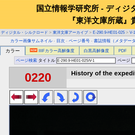
国立情報学研究所 - ディ
『東洋文庫所蔵』
ディジタル・シルクロード
>
東洋文庫アーカイブ
>
E-290.9-HE01-025
>
V-
カラー画像サムネイル
-
目次
-
ページ番号
-
書誌情報（メタデー
カラー
IIIFカラー高解像度
白黒高解像度
PDF
ページ検索
タイトル
ページ
History of the expedi
0220