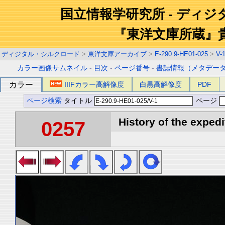
国立情報学研究所 - ディ
『東洋文庫所蔵』
ディジタル・シルクロード
>
東洋文庫アーカイブ
>
E-290.9-HE01-025
>
V-
カラー画像サムネイル
-
目次
-
ページ番号
-
書誌情報（メタデー
カラー
IIIFカラー高解像度
白黒高解像度
PDF
ページ検索
タイトル
ページ
History of the expedi
0257