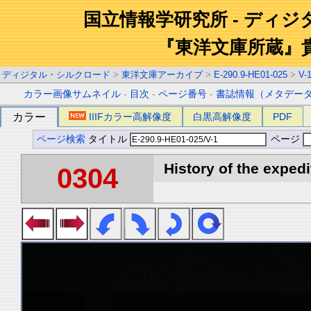
国立情報学研究所 - ディ
『東洋文庫所蔵』
ディジタル・シルクロード
>
東洋文庫アーカイブ
>
E-290.9-HE01-025
>
V-
カラー画像サムネイル
-
目次
-
ページ番号
-
書誌情報（メタデー
カラー
IIIFカラー高解像度
白黒高解像度
PDF
ページ検索
タイトル
ページ
History of the expedi
0304