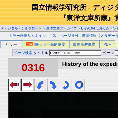
国立情報学研究所 - ディ
『東洋文庫所蔵』
ディジタル・シルクロード
>
東洋文庫アーカイブ
>
E-290.9-HE01-025
>
V-
カラー画像サムネイル
-
目次
-
ページ番号
-
書誌情報（メタデー
カラー
IIIFカラー高解像度
白黒高解像度
PDF
ページ検索
タイトル
ページ
History of the expedi
0316