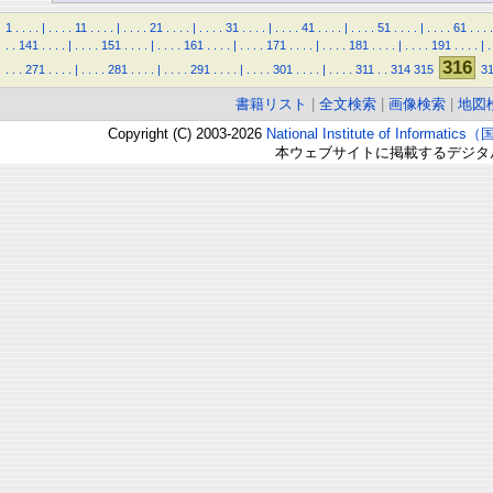
1
.
.
.
.
|
.
.
.
.
11
.
.
.
.
|
.
.
.
.
21
.
.
.
.
|
.
.
.
.
31
.
.
.
.
|
.
.
.
.
41
.
.
.
.
|
.
.
.
.
51
.
.
.
.
|
.
.
.
.
61
.
.
.
.
.
.
141
.
.
.
.
|
.
.
.
.
151
.
.
.
.
|
.
.
.
.
161
.
.
.
.
|
.
.
.
.
171
.
.
.
.
|
.
.
.
.
181
.
.
.
.
|
.
.
.
.
191
.
.
.
.
|
.
316
.
.
.
271
.
.
.
.
|
.
.
.
.
281
.
.
.
.
|
.
.
.
.
291
.
.
.
.
|
.
.
.
.
301
.
.
.
.
|
.
.
.
.
311
.
.
314
315
3
書籍リスト
|
全文検索
|
画像検索
|
地図
Copyright (C) 2003-2026
National Institute of Inform
本ウェブサイトに掲載するデジタ