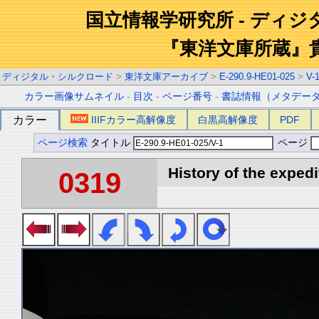
国立情報学研究所 - ディ
『東洋文庫所蔵』
ディジタル・シルクロード
>
東洋文庫アーカイブ
>
E-290.9-HE01-025
>
V-
カラー画像サムネイル
-
目次
-
ページ番号
-
書誌情報（メタデー
カラー
IIIFカラー高解像度
白黒高解像度
PDF
ページ検索
タイトル
ページ
History of the expedi
0319