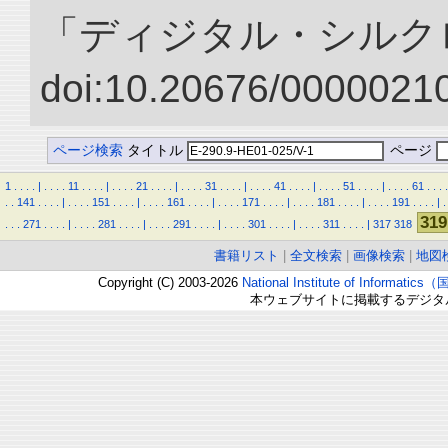
「ディジタル・シルク
doi:10.20676/00000210
ページ検索
タイトル
ページ
1
.
.
.
.
|
.
.
.
.
11
.
.
.
.
|
.
.
.
.
21
.
.
.
.
|
.
.
.
.
31
.
.
.
.
|
.
.
.
.
41
.
.
.
.
|
.
.
.
.
51
.
.
.
.
|
.
.
.
.
61
.
.
.
.
.
.
141
.
.
.
.
|
.
.
.
.
151
.
.
.
.
|
.
.
.
.
161
.
.
.
.
|
.
.
.
.
171
.
.
.
.
|
.
.
.
.
181
.
.
.
.
|
.
.
.
.
191
.
.
.
.
|
.
319
.
.
.
271
.
.
.
.
|
.
.
.
.
281
.
.
.
.
|
.
.
.
.
291
.
.
.
.
|
.
.
.
.
301
.
.
.
.
|
.
.
.
.
311
.
.
.
.
|
317
318
書籍リスト
|
全文検索
|
画像検索
|
地図
Copyright (C) 2003-2026
National Institute of Inform
本ウェブサイトに掲載するデジタ