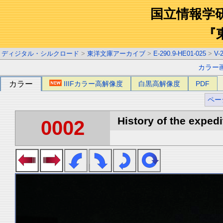
国立情報学
『
ディジタル・シルクロード
>
東洋文庫アーカイブ
>
E-290.9-HE01-025
>
V-
カラー
カラー
IIIFカラー高解像度
白黒高解像度
PDF
ペー
History of the expedi
0002