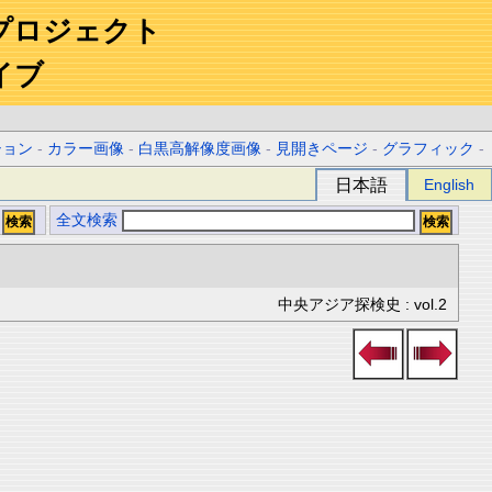
プロジェクト
イブ
ション
-
カラー画像
-
白黒高解像度画像
-
見開きページ
-
グラフィック
-
日本語
English
全文検索
中央アジア探検史 : vol.2