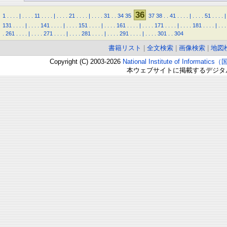
36
1
.
.
.
.
|
.
.
.
.
11
.
.
.
.
|
.
.
.
.
21
.
.
.
.
|
.
.
.
.
31
.
.
34
35
37
38
.
.
41
.
.
.
.
|
.
.
.
.
51
.
.
.
.
|
131
.
.
.
.
|
.
.
.
.
141
.
.
.
.
|
.
.
.
.
151
.
.
.
.
|
.
.
.
.
161
.
.
.
.
|
.
.
.
.
171
.
.
.
.
|
.
.
.
.
181
.
.
.
.
|
.
.
.
.
261
.
.
.
.
|
.
.
.
.
271
.
.
.
.
|
.
.
.
.
281
.
.
.
.
|
.
.
.
.
291
.
.
.
.
|
.
.
.
.
301
.
.
304
書籍リスト
|
全文検索
|
画像検索
|
地図
Copyright (C) 2003-2026
National Institute of Inform
本ウェブサイトに掲載するデジタ