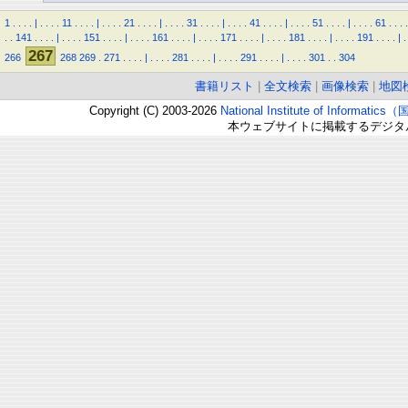
1
.
.
.
.
|
.
.
.
.
11
.
.
.
.
|
.
.
.
.
21
.
.
.
.
|
.
.
.
.
31
.
.
.
.
|
.
.
.
.
41
.
.
.
.
|
.
.
.
.
51
.
.
.
.
|
.
.
.
.
61
.
.
.
.
.
.
141
.
.
.
.
|
.
.
.
.
151
.
.
.
.
|
.
.
.
.
161
.
.
.
.
|
.
.
.
.
171
.
.
.
.
|
.
.
.
.
181
.
.
.
.
|
.
.
.
.
191
.
.
.
.
|
.
267
266
268
269
.
271
.
.
.
.
|
.
.
.
.
281
.
.
.
.
|
.
.
.
.
291
.
.
.
.
|
.
.
.
.
301
.
.
304
書籍リスト
|
全文検索
|
画像検索
|
地図
Copyright (C) 2003-2026
National Institute of Inform
本ウェブサイトに掲載するデジタ