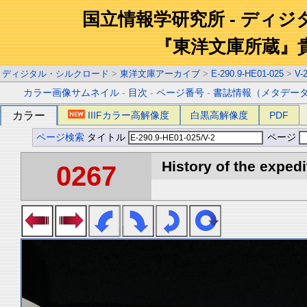
国立情報学研究所 - ディ
『東洋文庫所蔵』
ディジタル・シルクロード
>
東洋文庫アーカイブ
>
E-290.9-HE01-025
>
V-
カラー画像サムネイル
-
目次
-
ページ番号
-
書誌情報（メタデー
カラー
IIIFカラー高解像度
白黒高解像度
PDF
ページ検索
タイトル
ページ
History of the expedi
0267