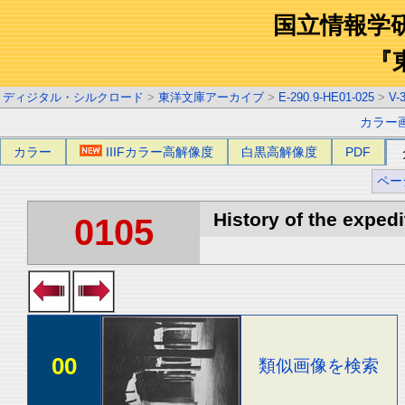
国立情報学
『
ディジタル・シルクロード
>
東洋文庫アーカイブ
>
E-290.9-HE01-025
>
V-
カラー
カラー
IIIFカラー高解像度
白黒高解像度
PDF
ペー
History of the expedi
0105
00
類似画像を検索