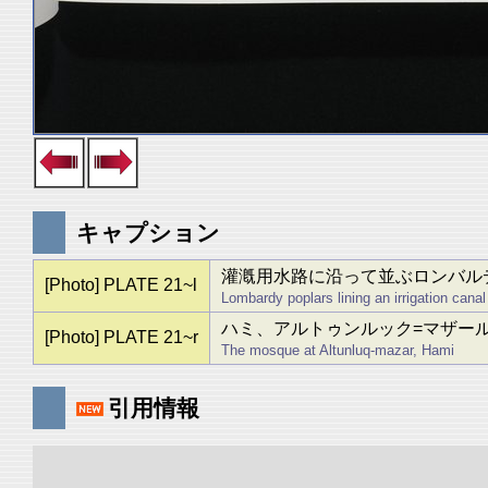
キャプション
灌漑用水路に沿って並ぶロンバル
[Photo] PLATE 21~l
Lombardy poplars lining an irrigation canal
ハミ、アルトゥンルック=マザー
[Photo] PLATE 21~r
The mosque at Altunluq-mazar, Hami
引用情報