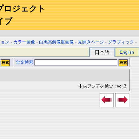
プロジェクト
イブ
ション
-
カラー画像
-
白黒高解像度画像
-
見開きページ
-
グラフィック
-
日本語
English
全文検索
中央アジア探検史 : vol.3