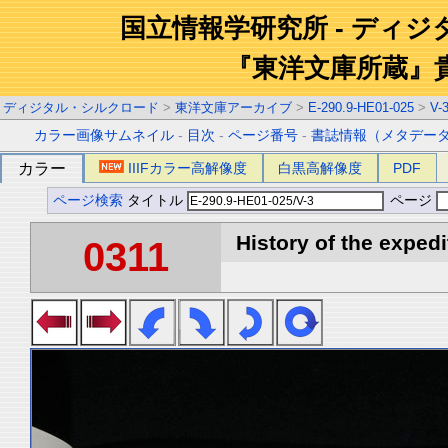
国立情報学研究所 - ディ
『東洋文庫所蔵』
ディジタル・シルクロード
>
東洋文庫アーカイブ
>
E-290.9-HE01-025
>
V-
カラー画像サムネイル
-
目次
-
ページ番号
-
書誌情報（メタデー
カラー
IIIFカラー高解像度
白黒高解像度
PDF
ページ検索
タイトル
ページ
History of the expedi
0311