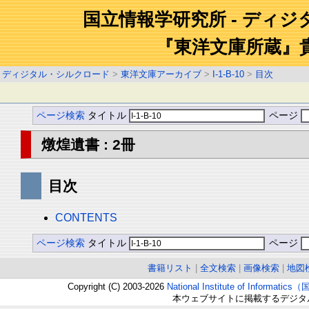
国立情報学研究所 - ディ
『東洋文庫所蔵』
ディジタル・シルクロード
>
東洋文庫アーカイブ
>
I-1-B-10
>
目次
ページ検索
タイトル
ページ
燉煌遺書 : 2冊
目次
CONTENTS
ページ検索
タイトル
ページ
書籍リスト
|
全文検索
|
画像検索
|
地図
Copyright (C) 2003-2026
National Institute of Inform
本ウェブサイトに掲載するデジタ