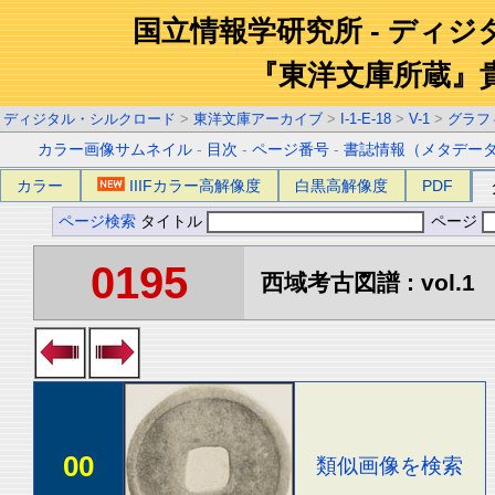
国立情報学研究所 - ディ
『東洋文庫所蔵』
ディジタル・シルクロード
>
東洋文庫アーカイブ
>
I-1-E-18
>
V-1
>
グラフ
カラー画像サムネイル
-
目次
-
ページ番号
-
書誌情報（メタデー
カラー
IIIFカラー高解像度
白黒高解像度
PDF
ページ検索
タイトル
ページ
0195
西域考古図譜 : vol.1
00
類似画像を検索