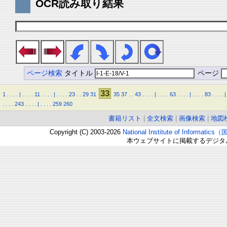
OCR読み取り結果
ページ検索
タイトル
ページ
33
1
.
.
.
.
|
.
.
.
.
11
.
.
.
.
|
.
.
.
.
23
.
.
29
31
35
37
.
.
43
.
.
.
.
|
.
.
.
.
63
.
.
.
.
|
.
.
.
.
83
.
.
.
.
|
.
.
.
.
243
.
.
.
.
|
.
.
.
.
259
260
書籍リスト
|
全文検索
|
画像検索
|
地図
Copyright (C) 2003-2026
National Institute of Inform
本ウェブサイトに掲載するデジタ