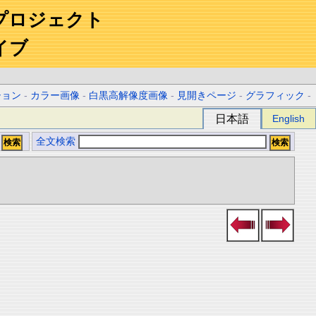
プロジェクト
イブ
ション
-
カラー画像
-
白黒高解像度画像
-
見開きページ
-
グラフィック
-
日本語
English
全文検索