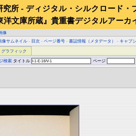
研究所 - ディジタル・シルクロード・
東洋文庫所蔵』貴重書デジタルアーカ
画像
画像サムネイル
-
目次
-
ページ番号
-
書誌情報（メタデータ）
-
キャプ
グラフィック
ジ検索
タイトル
ページ