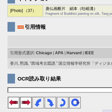
唐仏画断片 絹本（吐峪溝）
[Photo] （37）
Fragment of Buddhist painting on silk, Tang p
引用情報
引用形式選択:
Chicago
|
APA
|
Harvard
|
IEEE
香川, 黙識. “西域考古図譜.” 国立情報学研究所「ディジタル・シ
OCR読み取り結果