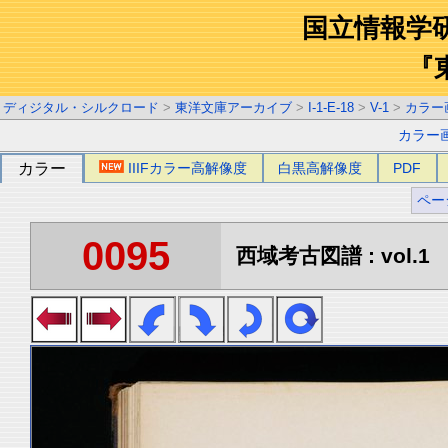
国立情報学
『
ディジタル・シルクロード
>
東洋文庫アーカイブ
>
I-1-E-18
>
V-1
>
カラー
カラー
カラー
IIIFカラー高解像度
白黒高解像度
PDF
ペー
0095
西域考古図譜 : vol.1